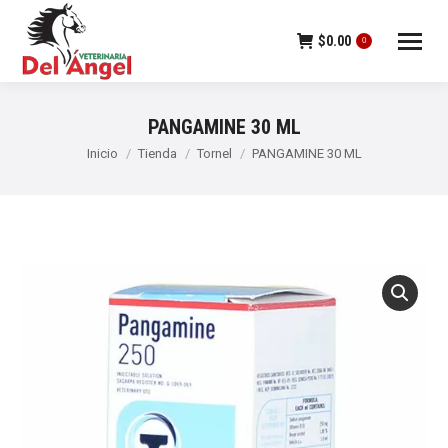
$
0.00
0
PANGAMINE 30 ML
Estás aquí:
Inicio
Tienda
Tornel
PANGAMINE 30 ML