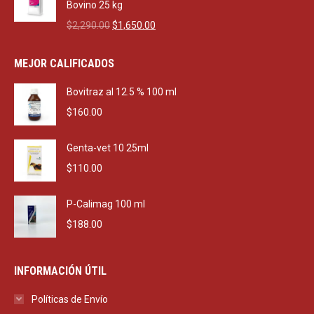
$470.00.
$270.00.
Bovino 25 kg
Original
Current
$
2,290.00
$
1,650.00
price
price
was:
is:
MEJOR CALIFICADOS
$2,290.00.
$1,650.00.
Bovitraz al 12.5 % 100 ml
$
160.00
Genta-vet 10 25ml
$
110.00
P-Calimag 100 ml
$
188.00
INFORMACIÓN ÚTIL
Políticas de Envío