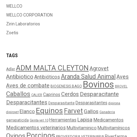
WELLCO
WELLCO CORPORATION
Zirin Laboratorios
Zoetis
TAGS
ADM MALTA CLEYTON
Agrovet
Adler
Aranda Salud Animal
Antibiotico
Aves
Antibióticos
Bovinos
Aves de combate
BIOGENESIS BAGO
BROVEL
Caballos
Cerdos
Desparacitante
Caprinos
CALIER
Desparacitantes
Desparasitantes
Desparasitante
dipirona
Equinos
Farvet
Elanco
Gallos
dipirovet
Ganaderia
Lapisa
Medicamentos
Herramientas
garrapaticida
Genta-vet 10
Medicamentos veterinarios
Multivitaminico
Multivitamínicos
Porcinos
Ovinos
Riverfarma
PROVEEDORA VETERINARIA