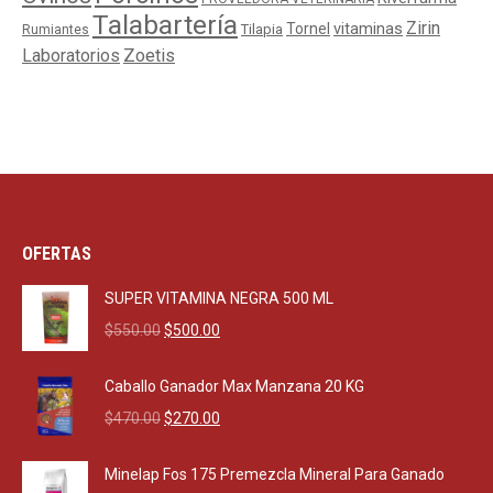
Talabartería
Zirin
Tornel
vitaminas
Tilapia
Rumiantes
Laboratorios
Zoetis
OFERTAS
SUPER VITAMINA NEGRA 500 ML
Original
Current
$
550.00
$
500.00
price
price
was:
is:
Caballo Ganador Max Manzana 20 KG
$550.00.
$500.00.
Original
Current
$
470.00
$
270.00
price
price
was:
is:
Minelap Fos 175 Premezcla Mineral Para Ganado