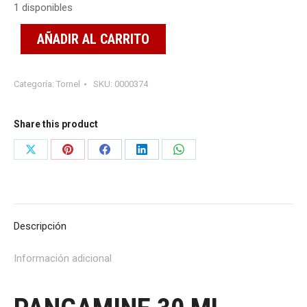
1 disponibles
AÑADIR AL CARRITO
Categoría:
Tornel
SKU:
0000374
Share this product
Share
Share
Share
Share
Share
on
on
on
on
on
X
Pinterest
Facebook
LinkedIn
WhatsApp
Descripción
Información adicional