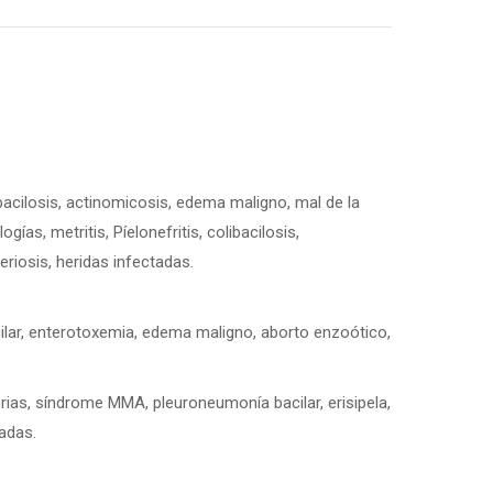
X
Pinterest
Facebook
LinkedIn
WhatsApp
acilosis, actinomicosis, edema maligno, mal de la
gías, metritis, Píelonefritis, colibacilosis,
eriosis, heridas infectadas.
ilar, enterotoxemia, edema maligno, aborto enzoótico,
rias, síndrome MMA, pleuroneumonía bacilar, erisipela,
tadas.