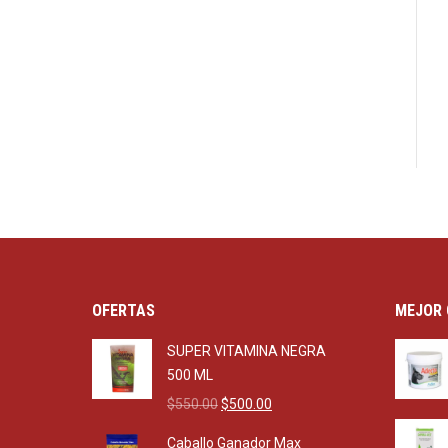
OFERTAS
MEJOR 
SUPER VITAMINA NEGRA
500 ML
Original
Current
$
550.00
$
500.00
price
price
Caballo Ganador Max