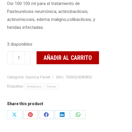
Oxi-100 100 ml para el tratamiento de
Pasteurelosis neumónica, actinobacilosis,
actinomicosis, edema maligno,colibacilosis, y
heridas infectadas.
3 disponibles
Oxi-
AÑADIR AL CARRITO
100
100
Categoría:
Quimica Farvet
SKU:
7503024280852
ml
cantidad
Etiquetas:
Antibiotico
Farvet
Share this product
Share
Share
Share
Share
Share
on
on
on
on
on