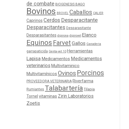
de combate
BIOGENESIS BAGO
Bovinos
Caballos
BROVEL
CALIER
Cerdos
Desparacitante
Caprinos
Desparacitantes
Desparasitante
Elanco
Desparasitantes
dipirona
dipirovet
Equinos
Farvet
Gallos
Ganaderia
Herramientas
garrapaticida
Genta-vet 10
Lapisa
Medicamentos
Medicamentos
veterinarios
Multivitaminico
Porcinos
Ovinos
Multivitamínicos
Riverfarma
PROVEEDORA VETERINARIA
Talabartería
Tilapia
Rumiantes
Zirin Laboratorios
Tornel
vitaminas
Zoetis