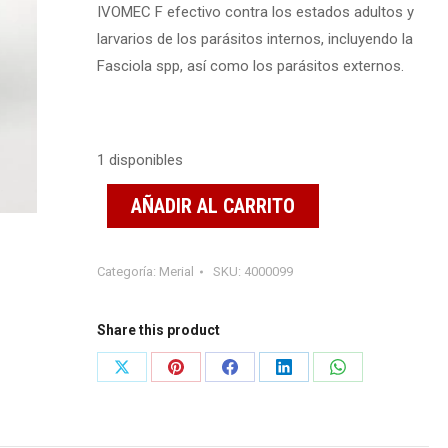
IVOMEC F efectivo contra los estados adultos y
larvarios de los parásitos internos, incluyendo la
Fasciola spp, así como los parásitos externos.
1 disponibles
AÑADIR AL CARRITO
Categoría:
Merial
SKU:
4000099
Share this product
Share
Share
Share
Share
Share
on
on
on
on
on
X
Pinterest
Facebook
LinkedIn
WhatsApp