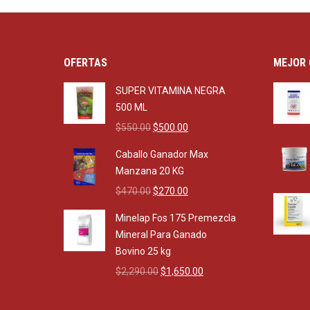
OFERTAS
MEJOR 
SUPER VITAMINA NEGRA
500 ML
Original
Current
$
550.00
$
500.00
price
price
Caballo Ganador Max
was:
is:
Manzana 20 KG
$550.00.
$500.00.
Original
Current
$
470.00
$
270.00
price
price
Minelap Fos 175 Premezcla
was:
is:
Mineral Para Ganado
$470.00.
$270.00.
Bovino 25 kg
Original
Current
$
2,290.00
$
1,650.00
price
price
was:
is: