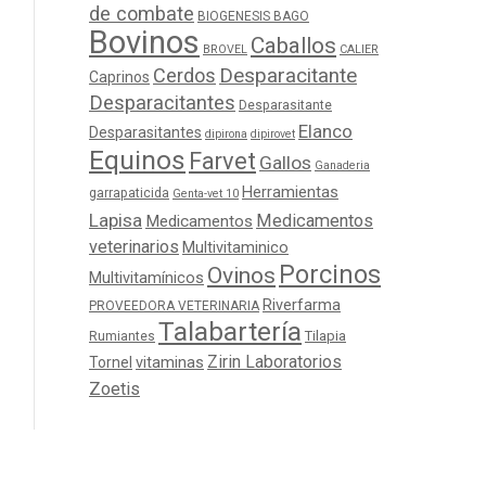
de combate
BIOGENESIS BAGO
Bovinos
Caballos
BROVEL
CALIER
Cerdos
Desparacitante
Caprinos
Desparacitantes
Desparasitante
Elanco
Desparasitantes
dipirona
dipirovet
Equinos
Farvet
Gallos
Ganaderia
Herramientas
garrapaticida
Genta-vet 10
Lapisa
Medicamentos
Medicamentos
veterinarios
Multivitaminico
Porcinos
Ovinos
Multivitamínicos
Riverfarma
PROVEEDORA VETERINARIA
Talabartería
Tilapia
Rumiantes
Zirin Laboratorios
Tornel
vitaminas
Zoetis