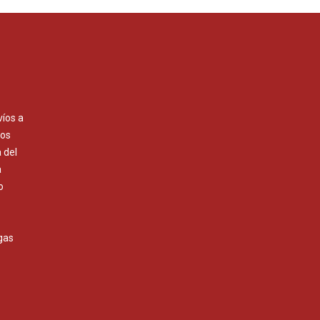
víos a
Los
 del
a
o
gas