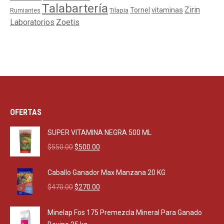
Talabartería
Zirin
Tornel
vitaminas
Tilapia
Rumiantes
Laboratorios
Zoetis
OFERTAS
SUPER VITAMINA NEGRA 500 ML
Original
Current
$
550.00
$
500.00
price
price
was:
is:
Caballo Ganador Max Manzana 20 KG
$550.00.
$500.00.
Original
Current
$
470.00
$
270.00
price
price
was:
is:
Minelap Fos 175 Premezcla Mineral Para Ganado
$470.00.
$270.00.