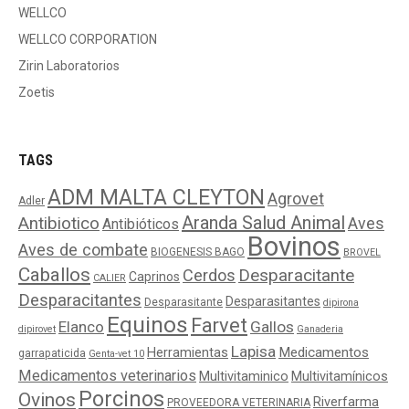
WELLCO
WELLCO CORPORATION
Zirin Laboratorios
Zoetis
TAGS
ADM MALTA CLEYTON
Agrovet
Adler
Aranda Salud Animal
Antibiotico
Aves
Antibióticos
Bovinos
Aves de combate
BIOGENESIS BAGO
BROVEL
Caballos
Cerdos
Desparacitante
Caprinos
CALIER
Desparacitantes
Desparasitantes
Desparasitante
dipirona
Equinos
Farvet
Elanco
Gallos
dipirovet
Ganaderia
Lapisa
Medicamentos
Herramientas
garrapaticida
Genta-vet 10
Medicamentos veterinarios
Multivitaminico
Multivitamínicos
Porcinos
Ovinos
Riverfarma
PROVEEDORA VETERINARIA