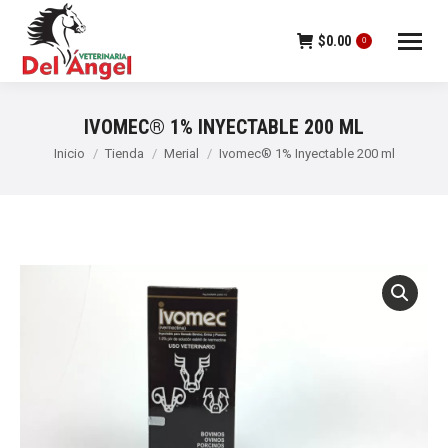
$
0.00
0
IVOMEC® 1% INYECTABLE 200 ML
Estás aquí:
Inicio
Tienda
Merial
Ivomec® 1% Inyectable 200 ml