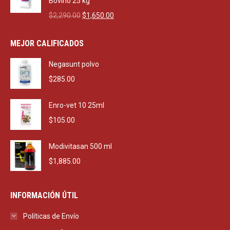
Bovino 25 kg
Original
Current
$
2,290.00
$
1,650.00
price
price
was:
is:
MEJOR CALIFICADOS
$2,290.00.
$1,650.00.
Negasunt polvo
$
285.00
Enro-vet 10 25ml
$
105.00
Modivitasan 500 ml
$
1,885.00
INFORMACIÓN ÚTIL
Políticas de Envío