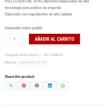
POLLO ESPECIAL 20 KG Alimento balanceado de alta
tecnología para pollitos de engorda.
Elaborado con ingredientes de alta calidad.
Disponible sobre pedido
POLLO
AÑADIR AL CARRITO
ESPECIAL
20
Categoría:
Malta Cleyton
SKU:
0048228
KGS
cantidad
Etiqueta:
ADM MALTA CLEYTON
Share this product
Share
Share
Share
Share
Share
on
on
on
on
on
X
Pinterest
Facebook
LinkedIn
WhatsApp