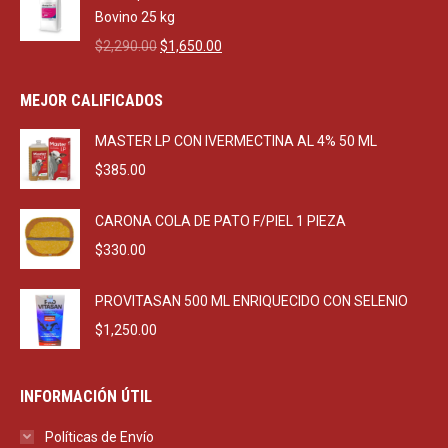
$470.00.
$270.00.
Bovino 25 kg
Original
Current
$
2,290.00
$
1,650.00
price
price
was:
is:
MEJOR CALIFICADOS
$2,290.00.
$1,650.00.
MASTER LP CON IVERMECTINA AL 4% 50 ML
$
385.00
CARONA COLA DE PATO F/PIEL 1 PIEZA
$
330.00
PROVITASAN 500 ML ENRIQUECIDO CON SELENIO
$
1,250.00
INFORMACIÓN ÚTIL
Políticas de Envío