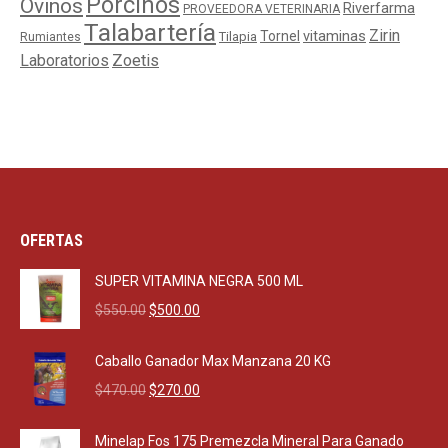
Porcinos
Ovinos
Riverfarma
PROVEEDORA VETERINARIA
Talabartería
Zirin
Tornel
vitaminas
Tilapia
Rumiantes
Laboratorios
Zoetis
OFERTAS
SUPER VITAMINA NEGRA 500 ML
Original
Current
$
550.00
$
500.00
price
price
was:
is:
Caballo Ganador Max Manzana 20 KG
$550.00.
$500.00.
Original
Current
$
470.00
$
270.00
price
price
was:
is:
Minelap Fos 175 Premezcla Mineral Para Ganado