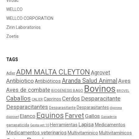
Virbac
WELLCO
WELLCO CORPORATION
Zirin Laboratorios
Zoetis
TAGS
ADM MALTA CLEYTON
Agrovet
Adler
Aranda Salud Animal
Antibiotico
Aves
Antibióticos
Bovinos
Aves de combate
BIOGENESIS BAGO
BROVEL
Caballos
Cerdos
Desparacitante
Caprinos
CALIER
Desparacitantes
Desparasitantes
Desparasitante
dipirona
Equinos
Farvet
Elanco
Gallos
dipirovet
Ganaderia
Lapisa
Medicamentos
Herramientas
garrapaticida
Genta-vet 10
Medicamentos veterinarios
Multivitaminico
Multivitamínicos