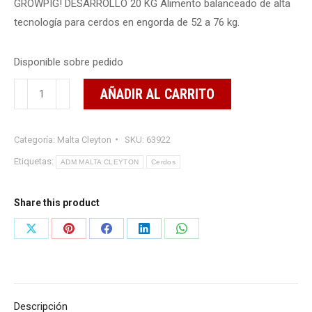
GROWPIG! DESARROLLO 20 KG Alimento balanceado de alta
tecnología para cerdos en engorda de 52 a 76 kg.
Disponible sobre pedido
GROWPIG!
AÑADIR AL CARRITO
DESARROLLO
20
Categoría:
Malta Cleyton
SKU:
63922
KG
cantidad
Etiquetas:
ADM MALTA CLEYTON
Cerdos
Share this product
Share
Share
Share
Share
Share
on
on
on
on
on
X
Pinterest
Facebook
LinkedIn
WhatsApp
Descripción