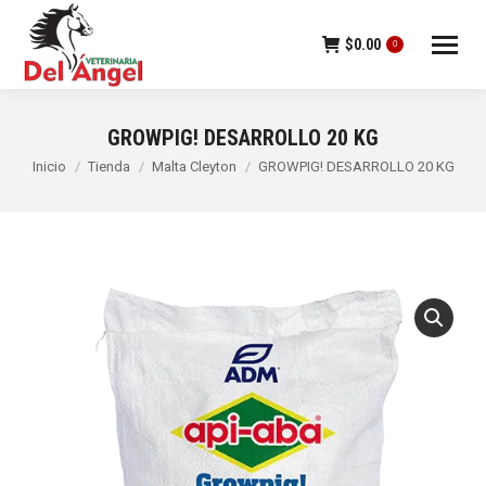
$
0.00
0
GROWPIG! DESARROLLO 20 KG
Estás aquí:
Inicio
Tienda
Malta Cleyton
GROWPIG! DESARROLLO 20 KG