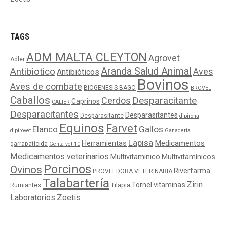
TAGS
ADM MALTA CLEYTON
Agrovet
Adler
Aranda Salud Animal
Antibiotico
Aves
Antibióticos
Bovinos
Aves de combate
BIOGENESIS BAGO
BROVEL
Caballos
Cerdos
Desparacitante
Caprinos
CALIER
Desparacitantes
Desparasitantes
Desparasitante
dipirona
Equinos
Farvet
Elanco
Gallos
dipirovet
Ganaderia
Lapisa
Medicamentos
Herramientas
garrapaticida
Genta-vet 10
Medicamentos veterinarios
Multivitaminico
Multivitamínicos
Porcinos
Ovinos
Riverfarma
PROVEEDORA VETERINARIA
Talabartería
Zirin
Tornel
vitaminas
Tilapia
Rumiantes
Laboratorios
Zoetis