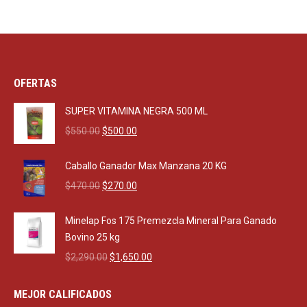
OFERTAS
SUPER VITAMINA NEGRA 500 ML
Original
Current
$
550.00
$
500.00
price
price
was:
is:
Caballo Ganador Max Manzana 20 KG
$550.00.
$500.00.
Original
Current
$
470.00
$
270.00
price
price
was:
is:
Minelap Fos 175 Premezcla Mineral Para Ganado
$470.00.
$270.00.
Bovino 25 kg
Original
Current
$
2,290.00
$
1,650.00
price
price
was:
is:
MEJOR CALIFICADOS
$2,290.00.
$1,650.00.