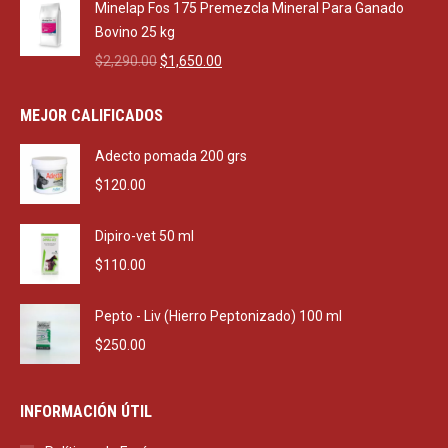
was:
is:
Minelap Fos 175 Premezcla Mineral Para Ganado
$470.00.
$270.00.
Bovino 25 kg
Original
Current
$
2,290.00
$
1,650.00
price
price
was:
is:
MEJOR CALIFICADOS
$2,290.00.
$1,650.00.
Adecto pomada 200 grs
$
120.00
Dipiro-vet 50 ml
$
110.00
Pepto - Liv (Hierro Peptonizado) 100 ml
$
250.00
INFORMACIÓN ÚTIL