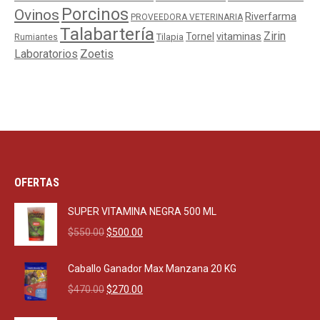
Porcinos
Ovinos
Riverfarma
PROVEEDORA VETERINARIA
Talabartería
Zirin
Tornel
vitaminas
Tilapia
Rumiantes
Laboratorios
Zoetis
OFERTAS
SUPER VITAMINA NEGRA 500 ML
Original
Current
$
550.00
$
500.00
price
price
was:
is:
Caballo Ganador Max Manzana 20 KG
$550.00.
$500.00.
Original
Current
$
470.00
$
270.00
price
price