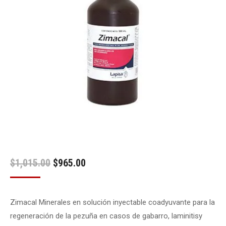
Original
Current
$
1,015.00
$
965.00
price
price
was:
is:
Zimacal Minerales en solución inyectable coadyuvante para la
$1,015.00.
$965.00.
regeneración de la pezuña en casos de gabarro, laminitisy