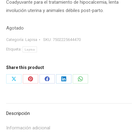
Coadyuvante para el tratamiento de hipocalcemia, lenta
involución uterina y animales débiles post-parto.
Agotado
Categoría:
Lapisa
SKU:
7502225644470
Etiqueta:
Lapisa
Share this product
Share
Share
Share
Share
Share
on
on
on
on
on
X
Pinterest
Facebook
LinkedIn
WhatsApp
Descripción
Información adicional