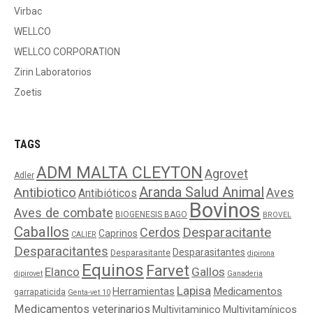
Virbac
WELLCO
WELLCO CORPORATION
Zirin Laboratorios
Zoetis
TAGS
ADM MALTA CLEYTON
Agrovet
Adler
Aranda Salud Animal
Antibiotico
Aves
Antibióticos
Bovinos
Aves de combate
BIOGENESIS BAGO
BROVEL
Caballos
Cerdos
Desparacitante
Caprinos
CALIER
Desparacitantes
Desparasitantes
Desparasitante
dipirona
Equinos
Farvet
Elanco
Gallos
dipirovet
Ganaderia
Lapisa
Medicamentos
Herramientas
garrapaticida
Genta-vet 10
Medicamentos veterinarios
Multivitaminico
Multivitamínicos