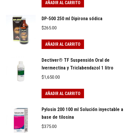
was:
is:
AÑADIR AL CARRITO
$2,290.00.
$1,650.00.
DP-500 250 ml Dipirona sódica
$
265.00
AÑADIR AL CARRITO
Dectiver® TF Suspensión Oral de
Ivermectina y Triclabendazol 1 litro
$
1,650.00
AÑADIR AL CARRITO
Pylosin 200 100 ml Solución inyectable a
base de tilosina
$
375.00