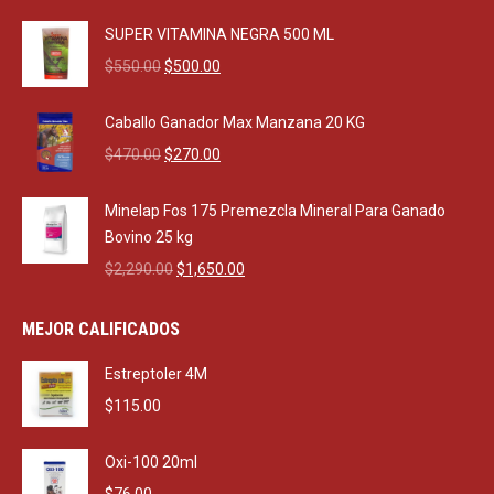
SUPER VITAMINA NEGRA 500 ML
Original
Current
$
550.00
$
500.00
price
price
was:
is:
Caballo Ganador Max Manzana 20 KG
$550.00.
$500.00.
Original
Current
$
470.00
$
270.00
price
price
was:
is:
Minelap Fos 175 Premezcla Mineral Para Ganado
$470.00.
$270.00.
Bovino 25 kg
Original
Current
$
2,290.00
$
1,650.00
price
price
was:
is:
MEJOR CALIFICADOS
$2,290.00.
$1,650.00.
Estreptoler 4M
$
115.00
Oxi-100 20ml