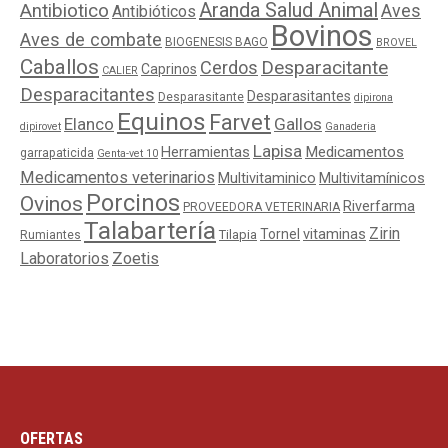
Aranda Salud Animal
Antibiotico
Aves
Antibióticos
Bovinos
Aves de combate
BIOGENESIS BAGO
BROVEL
Caballos
Cerdos
Desparacitante
Caprinos
CALIER
Desparacitantes
Desparasitantes
Desparasitante
dipirona
Equinos
Farvet
Elanco
Gallos
dipirovet
Ganaderia
Lapisa
Medicamentos
Herramientas
garrapaticida
Genta-vet 10
Medicamentos veterinarios
Multivitaminico
Multivitamínicos
Porcinos
Ovinos
Riverfarma
PROVEEDORA VETERINARIA
Talabartería
Zirin
Tornel
vitaminas
Tilapia
Rumiantes
Laboratorios
Zoetis
OFERTAS