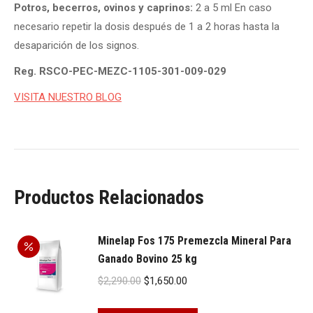
Potros, becerros, ovinos y caprinos:
2 a 5 ml En caso
necesario repetir la dosis después de 1 a 2 horas hasta la
desaparición de los signos.
Reg. RSCO-PEC-MEZC-1105-301-009-029
VISITA NUESTRO BLOG
Productos Relacionados
Minelap Fos 175 Premezcla Mineral Para
Ganado Bovino 25 kg
Original
Current
$
2,290.00
$
1,650.00
price
price