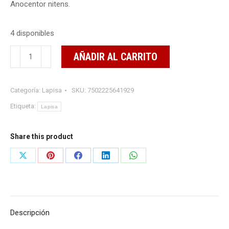
Anocentor nitens.
4 disponibles
GARRABAN
AÑADIR AL CARRITO
MO
29
Categoría:
Lapisa
SKU:
7502225641929
1
LITRO
Etiqueta:
Lapisa
cantidad
Share this product
Share
Share
Share
Share
Share
on
on
on
on
on
X
Pinterest
Facebook
LinkedIn
WhatsApp
Descripción