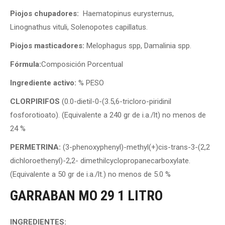
Piojos chupadores:
Haematopinus eurysternus,
Linognathus vituli, Solenopotes capillatus.
Piojos masticadores:
Melophagus spp, Damalinia spp.
Fórmula:
Composición Porcentual
Ingrediente activo:
% PESO
CLORPIRIFOS
(0.0-dietil-0-(3.5,6-tricloro-piridinil
fosforotioato). (Equivalente a 240 gr de i.a./lt) no menos de
24 %
PERMETRINA:
(3-phenoxyphenyl)-methyl(+)cis-trans-3-(2,2
dichloroethenyl)-2,2- dimethilcyclopropanecarboxylate.
(Equivalente a 50 gr de i.a./lt.) no menos de 5.0 %
GARRABAN MO 29 1 LITRO
INGREDIENTES: