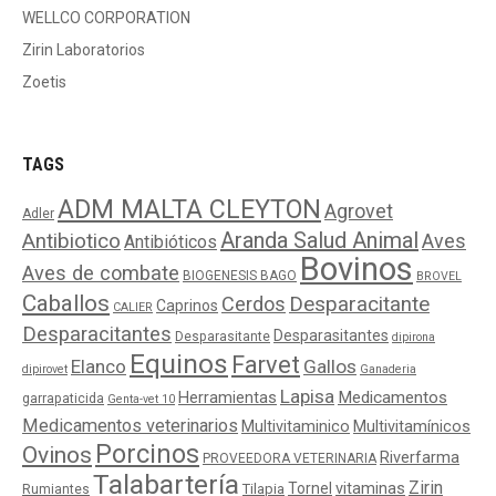
WELLCO CORPORATION
Zirin Laboratorios
Zoetis
TAGS
ADM MALTA CLEYTON
Agrovet
Adler
Aranda Salud Animal
Antibiotico
Aves
Antibióticos
Bovinos
Aves de combate
BIOGENESIS BAGO
BROVEL
Caballos
Cerdos
Desparacitante
Caprinos
CALIER
Desparacitantes
Desparasitantes
Desparasitante
dipirona
Equinos
Farvet
Elanco
Gallos
dipirovet
Ganaderia
Lapisa
Medicamentos
Herramientas
garrapaticida
Genta-vet 10
Medicamentos veterinarios
Multivitaminico
Multivitamínicos
Porcinos
Ovinos
Riverfarma
PROVEEDORA VETERINARIA
Talabartería
Zirin
Tornel
vitaminas
Tilapia
Rumiantes