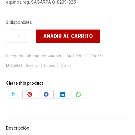
equinos.reg. SAGARPA Q-0209-025
2 disponibles
TIMPAKAPS
AÑADIR AL CARRITO
225ML
CARMINATIVO
Categoría:
Laboratorios Andoci
SKU:
7502213730253
Y
ANTIFERMENTO
Etiquetas:
Bovinos
Equinos
Ovinos
cantidad
Share this product
Share
Share
Share
Share
Share
on
on
on
on
on
X
Pinterest
Facebook
LinkedIn
WhatsApp
Descripción