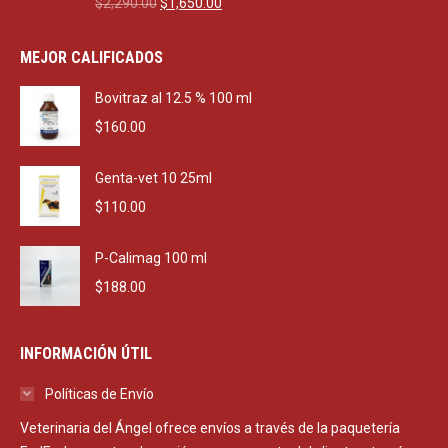
Original
Current
$
2,290.00
$
1,650.00
price
price
was:
is:
MEJOR CALIFICADOS
$2,290.00.
$1,650.00.
Bovitraz al 12.5 % 100 ml
$
160.00
Genta-vet 10 25ml
$
110.00
P-Calimag 100 ml
$
188.00
INFORMACIÓN ÚTIL
Políticas de Envío
Veterinaria del Ángel ofrece envíos a través de la paquetería