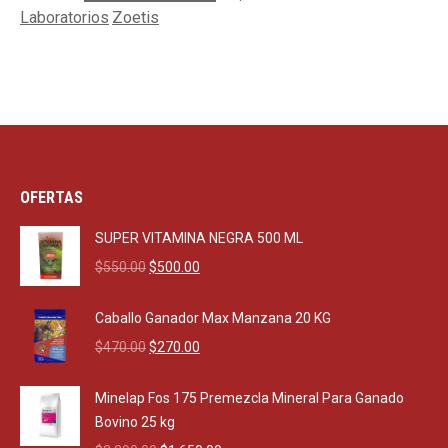
Laboratorios
Zoetis
OFERTAS
SUPER VITAMINA NEGRA 500 ML
Original
Current
$
550.00
$
500.00
price
price
was:
is:
Caballo Ganador Max Manzana 20 KG
$550.00.
$500.00.
Original
Current
$
470.00
$
270.00
price
price
was:
is:
Minelap Fos 175 Premezcla Mineral Para Ganado
$470.00.
$270.00.
Bovino 25 kg