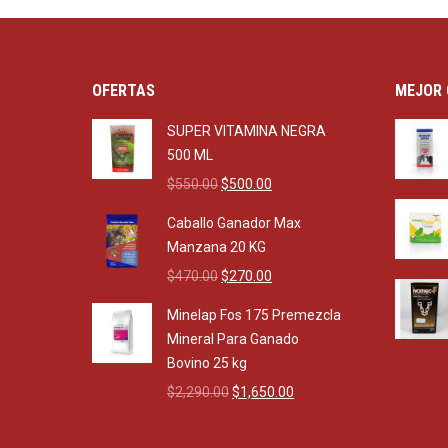
OFERTAS
MEJOR 
SUPER VITAMINA NEGRA
500 ML
Original
Current
$
550.00
$
500.00
price
price
Caballo Ganador Max
was:
is:
Manzana 20 KG
$550.00.
$500.00.
Original
Current
$
470.00
$
270.00
price
price
Minelap Fos 175 Premezcla
was:
is:
Mineral Para Ganado
$470.00.
$270.00.
Bovino 25 kg
Original
Current
$
2,290.00
$
1,650.00
price
price
was:
is: