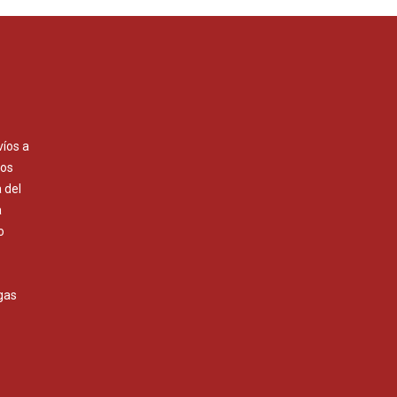
víos a
Los
 del
a
o
gas