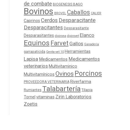
de combate
BIOGENESIS BAGO
Bovinos
Caballos
BROVEL
CALIER
Cerdos
Desparacitante
Caprinos
Desparacitantes
Desparasitante
Elanco
Desparasitantes
dipirona
dipirovet
Equinos
Farvet
Gallos
Ganaderia
Herramientas
garrapaticida
Genta-vet 10
Lapisa
Medicamentos
Medicamentos
veterinarios
Multivitaminico
Porcinos
Ovinos
Multivitamínicos
Riverfarma
PROVEEDORA VETERINARIA
Talabartería
Tilapia
Rumiantes
Zirin Laboratorios
Tornel
vitaminas
Zoetis