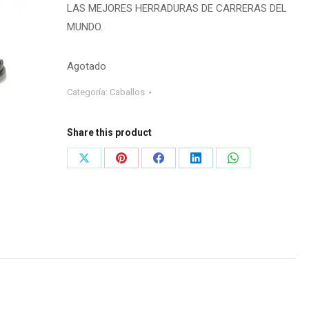
LAS MEJORES HERRADURAS DE CARRERAS DEL
MUNDO.
Agotado
Categoría:
Caballos
Share this product
Share
Share
Share
Share
Share
on
on
on
on
on
X
Pinterest
Facebook
LinkedIn
WhatsApp