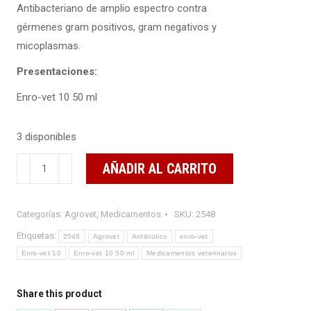
Antibacteriano de amplio espectro contra
gérmenes gram positivos, gram negativos y
micoplasmas.
Presentaciones:
Enro-vet 10 50 ml
3 disponibles
Enro-
AÑADIR AL CARRITO
vet
10
Categorías:
Agrovet
,
Medicamentos
SKU:
2548
50
ml
Etiquetas:
2548
Agrovet
Antibiotico
enro-vet
cantidad
Enro-vet 10
Enro-vet 10 50 ml
Medicamentos veterinarios
Share this product