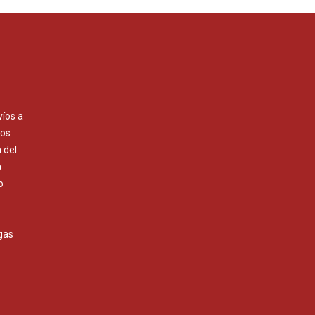
víos a
Los
 del
a
o
gas