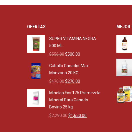
OFERTAS
MEJOR 
SUPER VITAMINA NEGRA
500 ML
Original
Current
$
550.00
$
500.00
price
price
Caballo Ganador Max
was:
is:
Manzana 20 KG
$550.00.
$500.00.
Original
Current
$
470.00
$
270.00
price
price
Minelap Fos 175 Premezcla
was:
is:
Mineral Para Ganado
$470.00.
$270.00.
Bovino 25 kg
Original
Current
$
2,290.00
$
1,650.00
price
price
was:
is: