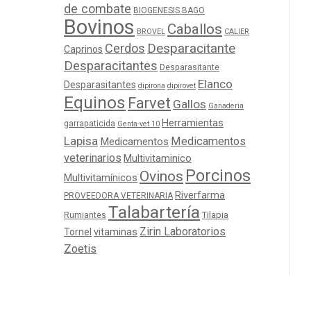
de combate
BIOGENESIS BAGO
Bovinos
Caballos
BROVEL
CALIER
Cerdos
Desparacitante
Caprinos
Desparacitantes
Desparasitante
Elanco
Desparasitantes
dipirona
dipirovet
Equinos
Farvet
Gallos
Ganaderia
Herramientas
garrapaticida
Genta-vet 10
Lapisa
Medicamentos
Medicamentos
veterinarios
Multivitaminico
Porcinos
Ovinos
Multivitamínicos
Riverfarma
PROVEEDORA VETERINARIA
Talabartería
Tilapia
Rumiantes
Zirin Laboratorios
Tornel
vitaminas
Zoetis