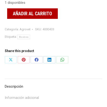
1 disponibles
AÑADIR AL CARRITO
Categoría:
Agrovet
SKU:
4000433
Etiqueta:
Bovinos
Share this product
Share
Share
Share
Share
Share
on
on
on
on
on
X
Pinterest
Facebook
LinkedIn
WhatsApp
Descripción
Información adicional