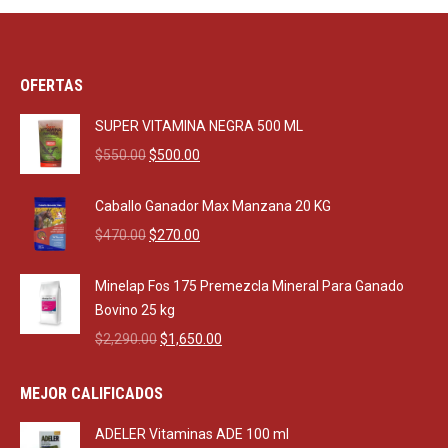
OFERTAS
SUPER VITAMINA NEGRA 500 ML
Original
Current
$
550.00
$
500.00
price
price
was:
is:
Caballo Ganador Max Manzana 20 KG
$550.00.
$500.00.
Original
Current
$
470.00
$
270.00
price
price
was:
is:
Minelap Fos 175 Premezcla Mineral Para Ganado
$470.00.
$270.00.
Bovino 25 kg
Original
Current
$
2,290.00
$
1,650.00
price
price
was:
is:
MEJOR CALIFICADOS
$2,290.00.
$1,650.00.
ADELER Vitaminas ADE 100 ml