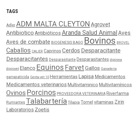
TAGS
ADM MALTA CLEYTON
Agrovet
Adler
Aranda Salud Animal
Antibiotico
Aves
Antibióticos
Bovinos
Aves de combate
BIOGENESIS BAGO
BROVEL
Caballos
Cerdos
Desparacitante
Caprinos
CALIER
Desparacitantes
Desparasitantes
Desparasitante
dipirona
Equinos
Farvet
Elanco
Gallos
dipirovet
Ganaderia
Lapisa
Medicamentos
Herramientas
garrapaticida
Genta-vet 10
Medicamentos veterinarios
Multivitaminico
Multivitamínicos
Porcinos
Ovinos
Riverfarma
PROVEEDORA VETERINARIA
Talabartería
Zirin
Tornel
vitaminas
Tilapia
Rumiantes
Laboratorios
Zoetis