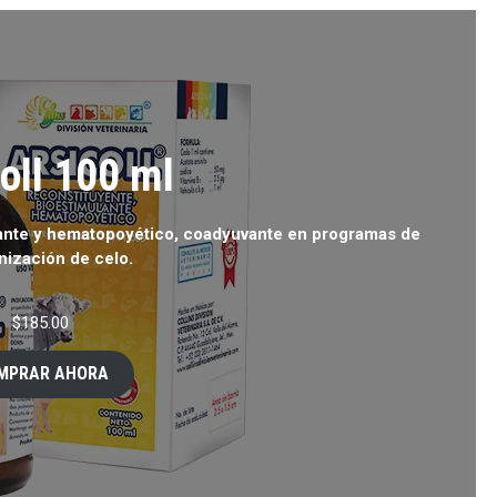
oll 100 ml
ante y hematopoyético, coadyuvante en programas de
nización de celo.
$
185.00
MPRAR AHORA