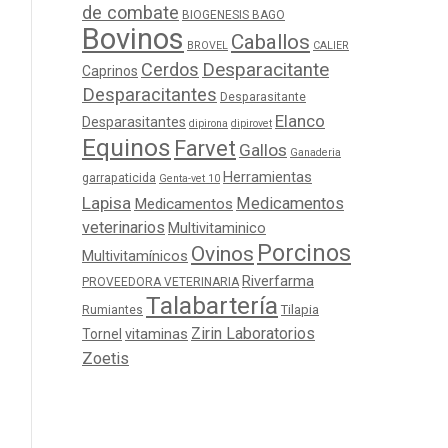
de combate
BIOGENESIS BAGO
Bovinos
Caballos
BROVEL
CALIER
Cerdos
Desparacitante
Caprinos
Desparacitantes
Desparasitante
Elanco
Desparasitantes
dipirona
dipirovet
Equinos
Farvet
Gallos
Ganaderia
Herramientas
garrapaticida
Genta-vet 10
Lapisa
Medicamentos
Medicamentos
veterinarios
Multivitaminico
Porcinos
Ovinos
Multivitamínicos
Riverfarma
PROVEEDORA VETERINARIA
Talabartería
Tilapia
Rumiantes
Zirin Laboratorios
Tornel
vitaminas
Zoetis