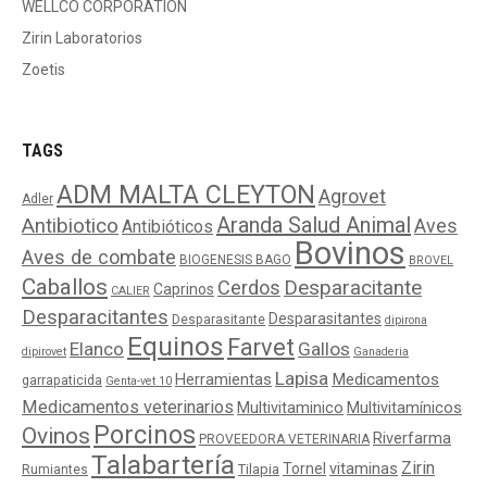
WELLCO CORPORATION
Zirin Laboratorios
Zoetis
TAGS
ADM MALTA CLEYTON
Agrovet
Adler
Aranda Salud Animal
Antibiotico
Aves
Antibióticos
Bovinos
Aves de combate
BIOGENESIS BAGO
BROVEL
Caballos
Cerdos
Desparacitante
Caprinos
CALIER
Desparacitantes
Desparasitantes
Desparasitante
dipirona
Equinos
Farvet
Elanco
Gallos
dipirovet
Ganaderia
Lapisa
Medicamentos
Herramientas
garrapaticida
Genta-vet 10
Medicamentos veterinarios
Multivitaminico
Multivitamínicos
Porcinos
Ovinos
Riverfarma
PROVEEDORA VETERINARIA
Talabartería
Zirin
Tornel
vitaminas
Tilapia
Rumiantes