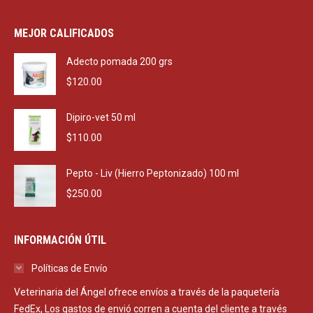
price
price
was:
is:
MEJOR CALIFICADOS
$2,290.00.
$1,650.00.
Adecto pomada 200 grs
$
120.00
Dipiro-vet 50 ml
$
110.00
Pepto - Liv (Hierro Peptonizado) 100 ml
$
250.00
INFORMACIÓN ÚTIL
Políticas de Envío
Veterinaria del Ángel ofrece envíos a través de la paquetería
FedEx, Los gastos de envió corren a cuenta del cliente a través