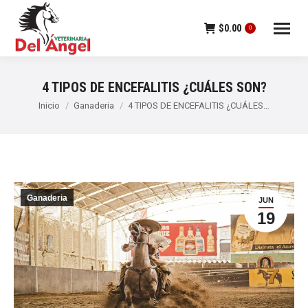
$
0.00
0
4 TIPOS DE ENCEFALITIS ¿CUÁLES SON?
Estás aquí:
Inicio
Ganaderia
4 TIPOS DE ENCEFALITIS ¿CUÁLES…
Ganaderia
JUN
19