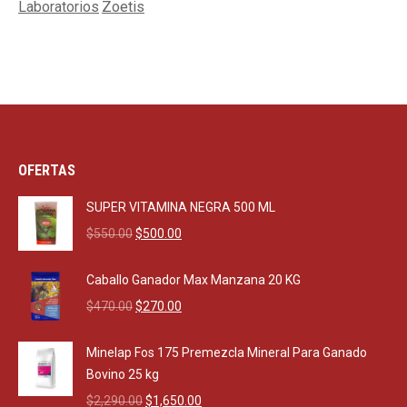
Laboratorios
Zoetis
OFERTAS
SUPER VITAMINA NEGRA 500 ML
Original
Current
$
550.00
$
500.00
price
price
was:
is:
Caballo Ganador Max Manzana 20 KG
$550.00.
$500.00.
Original
Current
$
470.00
$
270.00
price
price
was:
is:
Minelap Fos 175 Premezcla Mineral Para Ganado
$470.00.
$270.00.
Bovino 25 kg
Original
Current
$
2,290.00
$
1,650.00