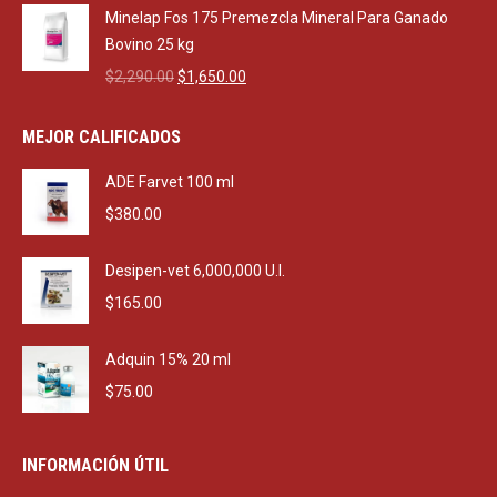
was:
is:
Minelap Fos 175 Premezcla Mineral Para Ganado
$470.00.
$270.00.
Bovino 25 kg
Original
Current
$
2,290.00
$
1,650.00
price
price
was:
is:
MEJOR CALIFICADOS
$2,290.00.
$1,650.00.
ADE Farvet 100 ml
$
380.00
Desipen-vet 6,000,000 U.I.
$
165.00
Adquin 15% 20 ml
$
75.00
INFORMACIÓN ÚTIL