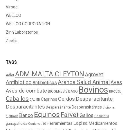
Virbac
WELLCO
WELLCO CORPORATION
Zirin Laboratorios
Zoetis
TAGS
ADM MALTA CLEYTON
Agrovet
Adler
Aranda Salud Animal
Antibiotico
Aves
Antibióticos
Bovinos
Aves de combate
BIOGENESIS BAGO
BROVEL
Caballos
Cerdos
Desparacitante
Caprinos
CALIER
Desparacitantes
Desparasitantes
Desparasitante
dipirona
Equinos
Farvet
Elanco
Gallos
dipirovet
Ganaderia
Lapisa
Medicamentos
Herramientas
garrapaticida
Genta-vet 10