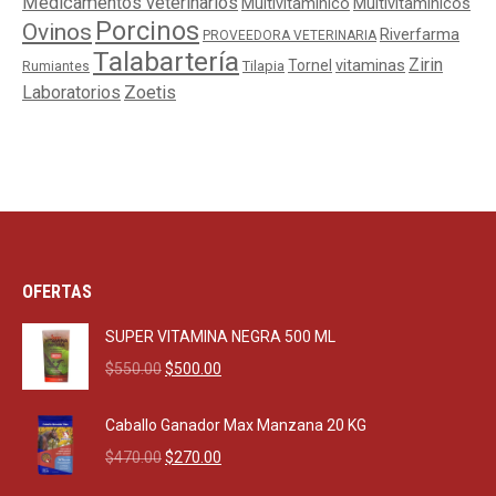
Medicamentos veterinarios
Multivitaminico
Multivitamínicos
Porcinos
Ovinos
Riverfarma
PROVEEDORA VETERINARIA
Talabartería
Zirin
Tornel
vitaminas
Tilapia
Rumiantes
Laboratorios
Zoetis
OFERTAS
SUPER VITAMINA NEGRA 500 ML
Original
Current
$
550.00
$
500.00
price
price
was:
is:
Caballo Ganador Max Manzana 20 KG
$550.00.
$500.00.
Original
Current
$
470.00
$
270.00
price
price