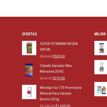
OFERTAS
MEJOR 
SUPER VITAMINA NEGRA
500 ML
Original
Current
$
550.00
$
500.00
price
price
Caballo Ganador Max
was:
is:
Manzana 20 KG
$550.00.
$500.00.
Original
Current
$
470.00
$
270.00
price
price
Minelap Fos 175 Premezcla
was:
is:
Mineral Para Ganado
$470.00.
$270.00.
Bovino 25 kg
Original
Current
$
2,290.00
$
1,650.00