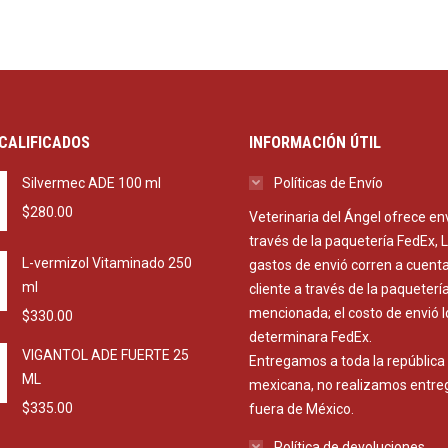
CALIFICADOS
INFORMACIÓN ÚTIL
Silvermec ADE 100 ml
Políticas de Envío
$
280.00
Veterinaria del Ángel ofrece en
través de la paquetería FedEx, 
L-vermizol Vitaminado 250
gastos de envió corren a cuenta
ml
cliente a través de la paqueterí
mencionada; el costo de envió l
$
330.00
determinara FedEx.
VIGANTOL ADE FUERTE 25
Entregamos a toda la república
ML
mexicana, no realizamos entre
$
335.00
fuera de México.
Política de devoluciones