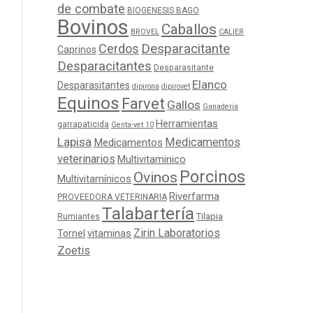
de combate
BIOGENESIS BAGO
Bovinos
Caballos
BROVEL
CALIER
Cerdos
Desparacitante
Caprinos
Desparacitantes
Desparasitante
Elanco
Desparasitantes
dipirona
dipirovet
Equinos
Farvet
Gallos
Ganaderia
Herramientas
garrapaticida
Genta-vet 10
Lapisa
Medicamentos
Medicamentos
veterinarios
Multivitaminico
Porcinos
Ovinos
Multivitamínicos
Riverfarma
PROVEEDORA VETERINARIA
Talabartería
Tilapia
Rumiantes
Zirin Laboratorios
Tornel
vitaminas
Zoetis