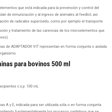
ementos que está indicada para la prevención y control del
 plan de inmunización y al ingreso de animales al feedlot; así
ción de radicales superóxido, como por ejemplo el transporte.
ión y tratamiento de las carencias de los microelementos que
neso).
as de ADAPTADOR VIT representan en forma conjunta o aislada
organismo.
minas para bovinos 500 ml
xcipientes c.s.p. 100 mL
s A y E, indicada para ser utilizada sóla o en forma conjunta
idiendo fundamentalmente los procesos oxidativos que se