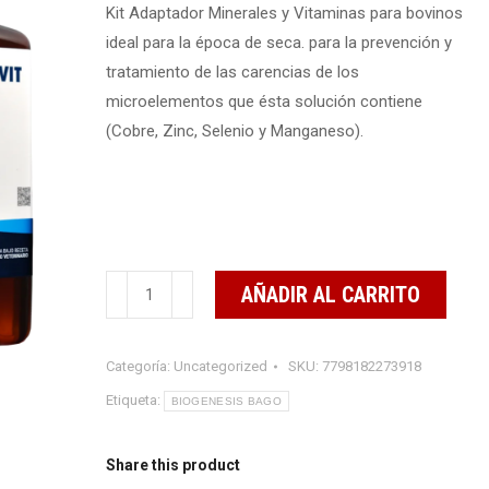
Kit Adaptador Minerales y Vitaminas para bovinos
ideal para la época de seca. para la prevención y
tratamiento de las carencias de los
microelementos que ésta solución contiene
(Cobre, Zinc, Selenio y Manganeso).
KIT
AÑADIR AL CARRITO
ADAPTADOR
MINERALES
Categoría:
Uncategorized
SKU:
7798182273918
Y
VITAMINAS
Etiqueta:
BIOGENESIS BAGO
100
ml
Share this product