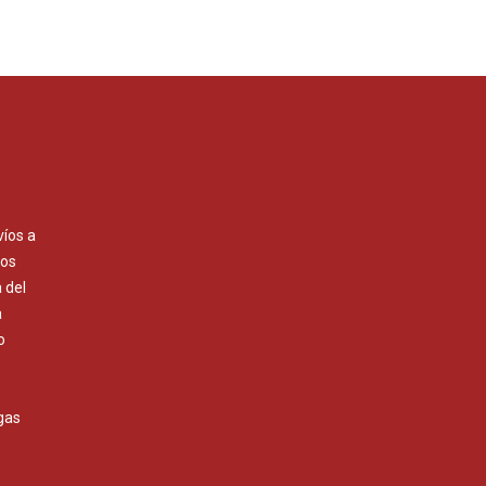
víos a
Los
 del
a
o
gas