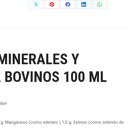
cantidad
Share
Share
Share
Share
Share
on
on
on
on
on
X
Pinterest
Facebook
LinkedIn
WhatsApp
MINERALES Y
 BOVINOS 100 ML
ibe!
 g; Manganeso (como edetato ) 1,0 g; Selenio (como selenito de