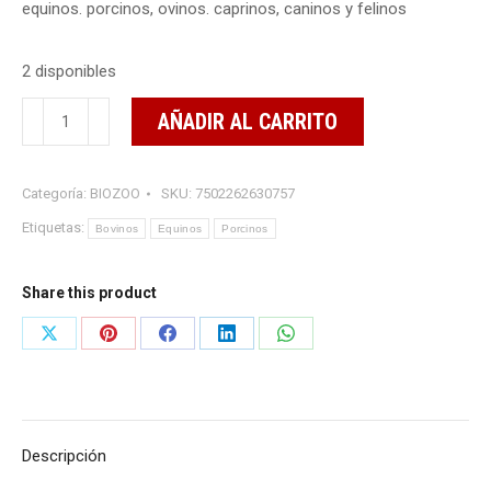
equinos. porcinos, ovinos. caprinos, caninos y felinos
2 disponibles
BIODIPIRONA
AÑADIR AL CARRITO
250
ML
Categoría:
BIOZOO
SKU:
7502262630757
cantidad
Etiquetas:
Bovinos
Equinos
Porcinos
Share this product
Share
Share
Share
Share
Share
on
on
on
on
on
X
Pinterest
Facebook
LinkedIn
WhatsApp
Descripción