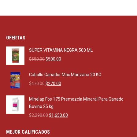
OFERTAS
SUPER VITAMINA NEGRA 500 ML
Original
Current
$
550.00
$
500.00
price
price
was:
is:
Caballo Ganador Max Manzana 20 KG
$550.00.
$500.00.
Original
Current
$
470.00
$
270.00
price
price
was:
is:
Minelap Fos 175 Premezcla Mineral Para Ganado
$470.00.
$270.00.
Bovino 25 kg
Original
Current
$
2,290.00
$
1,650.00
price
price
was:
is:
MEJOR CALIFICADOS