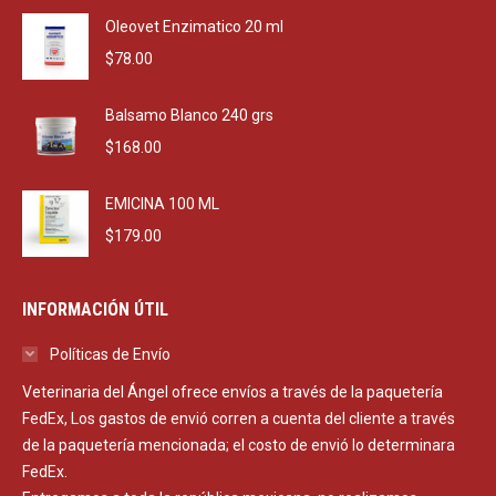
$2,290.00.
$1,650.00.
Oleovet Enzimatico 20 ml
$
78.00
Balsamo Blanco 240 grs
$
168.00
EMICINA 100 ML
$
179.00
INFORMACIÓN ÚTIL
Políticas de Envío
Veterinaria del Ángel ofrece envíos a través de la paquetería
FedEx, Los gastos de envió corren a cuenta del cliente a través
de la paquetería mencionada; el costo de envió lo determinara
FedEx.