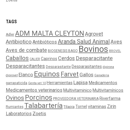
Zoetis
TAGS
ADM MALTA CLEYTON
Agrovet
Adler
Aranda Salud Animal
Antibiotico
Aves
Antibióticos
Bovinos
Aves de combate
BIOGENESIS BAGO
BROVEL
Caballos
Cerdos
Desparacitante
Caprinos
CALIER
Desparacitantes
Desparasitantes
Desparasitante
dipirona
Equinos
Farvet
Elanco
Gallos
dipirovet
Ganaderia
Lapisa
Medicamentos
Herramientas
garrapaticida
Genta-vet 10
Medicamentos veterinarios
Multivitaminico
Multivitamínicos
Porcinos
Ovinos
Riverfarma
PROVEEDORA VETERINARIA
Talabartería
Zirin
Tornel
vitaminas
Tilapia
Rumiantes
Laboratorios
Zoetis