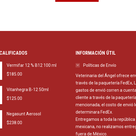
CALIFICADOS
INFORMACIÓN ÚTIL
Vermifar 12 % B12 100 ml
Políticas de Envío
$
185.00
Veterinaria del Ángel ofrece en
través de la paquetería FedEx, 
Vitanhegra B-12 50ml
gastos de envió corren a cuenta
cliente a través de la paqueterí
$
125.00
mencionada; el costo de envió l
determinara FedEx.
Negasunt Aerosol
Entregamos a toda la república
$
238.00
mexicana, no realizamos entre
fuera de México.