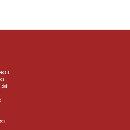
víos a
Los
 del
a
o
gas