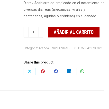
Diarex Antidiarreico empleado en el tratamiento de
diversas diarreas (mecánicas, virales y
bacterianas, agudas o crónicas) en el ganado.
Diarex
AÑADIR AL CARRITO
50
ml
Categoría:
Aranda Salud Animal
SKU:
7506412700321
cantidad
Share this product
Share
Share
Share
Share
Share
on
on
on
on
on
X
Pinterest
Facebook
LinkedIn
WhatsApp