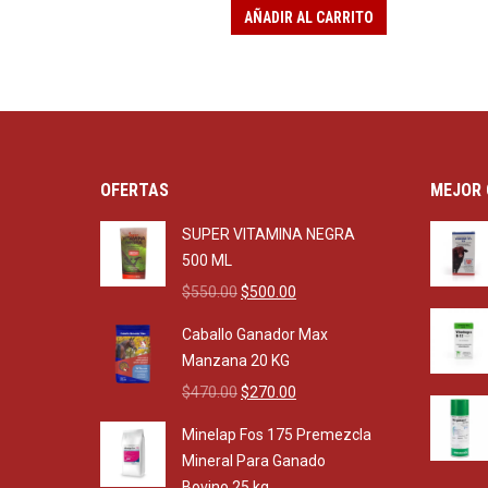
AÑADIR AL CARRITO
OFERTAS
MEJOR 
SUPER VITAMINA NEGRA
500 ML
Original
Current
$
550.00
$
500.00
price
price
Caballo Ganador Max
was:
is:
Manzana 20 KG
$550.00.
$500.00.
Original
Current
$
470.00
$
270.00
price
price
Minelap Fos 175 Premezcla
was:
is:
Mineral Para Ganado
$470.00.
$270.00.
Bovino 25 kg