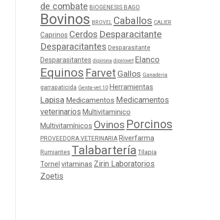
de combate
BIOGENESIS BAGO
Bovinos
Caballos
BROVEL
CALIER
Cerdos
Desparacitante
Caprinos
Desparacitantes
Desparasitante
Elanco
Desparasitantes
dipirona
dipirovet
Equinos
Farvet
Gallos
Ganaderia
Herramientas
garrapaticida
Genta-vet 10
Lapisa
Medicamentos
Medicamentos
veterinarios
Multivitaminico
Porcinos
Ovinos
Multivitamínicos
Riverfarma
PROVEEDORA VETERINARIA
Talabartería
Tilapia
Rumiantes
Zirin Laboratorios
Tornel
vitaminas
Zoetis