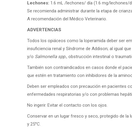
Lechones:
1.6 mL /lechones/ día (1.6 mg/lechones/dí
Se recomienda administrar durante la etapa de crianza
A recomendación del Médico Veterinario.
ADVERTENCIAS
Todos los opiáceos como la loperamida deber ser em
insuficiencia renal y Síndrome de Addison; al igual q
y/o
Salmonella spp.
, obstrucción intestinal o trauma
También son contraindicados en casos donde el pacien
que estén en tratamiento con inhibidores de la amino
Deben ser empleados con precaución en pacientes con
enfermedades respiratorias y/o con problemas hepát
No ingerir. Evitar el contacto con los ojos.
Conservar en un lugar fresco y seco, protegido de la l
y 25°C.