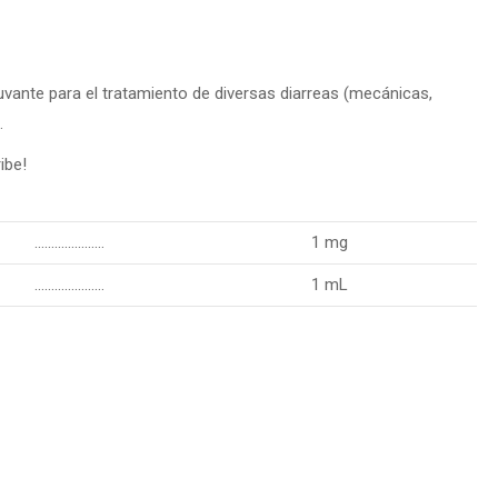
ante para el tratamiento de diversas diarreas (mecánicas,
.
ibe!
…………………
1 mg
…………………
1 mL