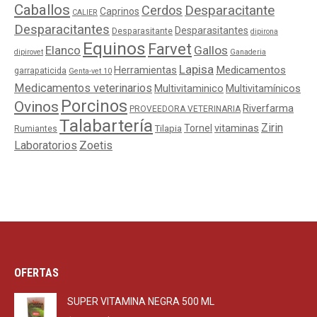
Caballos
Cerdos
Desparacitante
Caprinos
CALIER
Desparacitantes
Desparasitantes
Desparasitante
dipirona
Equinos
Farvet
Elanco
Gallos
dipirovet
Ganaderia
Lapisa
Medicamentos
Herramientas
garrapaticida
Genta-vet 10
Medicamentos veterinarios
Multivitaminico
Multivitamínicos
Porcinos
Ovinos
Riverfarma
PROVEEDORA VETERINARIA
Talabartería
Zirin
Tornel
vitaminas
Tilapia
Rumiantes
Laboratorios
Zoetis
OFERTAS
SUPER VITAMINA NEGRA 500 ML