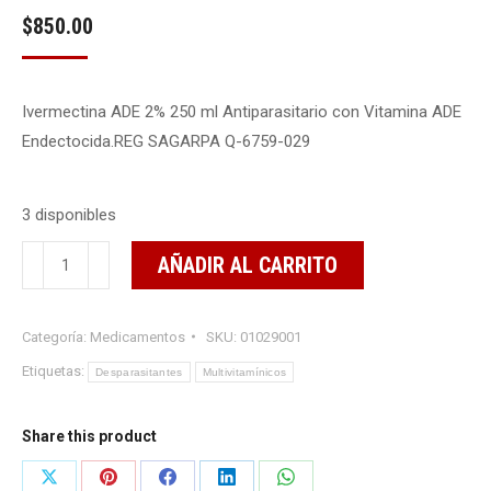
$
850.00
Ivermectina ADE 2% 250 ml Antiparasitario con Vitamina ADE
Endectocida.REG SAGARPA Q-6759-029
3 disponibles
IVERMECTINA
AÑADIR AL CARRITO
ADE
2%
Categoría:
Medicamentos
SKU:
01029001
500
ML
Etiquetas:
Desparasitantes
Multivitamínicos
cantidad
Share this product
Share
Share
Share
Share
Share