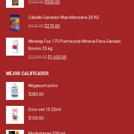
Original
Current
$
550.00
$
500.00
price
price
was:
is:
Caballo Ganador Max Manzana 20 KG
$550.00.
$500.00.
Original
Current
$
470.00
$
270.00
price
price
was:
is:
Minelap Fos 175 Premezcla Mineral Para Ganado
$470.00.
$270.00.
Bovino 25 kg
Original
Current
$
2,290.00
$
1,650.00
price
price
was:
is:
MEJOR CALIFICADOS
$2,290.00.
$1,650.00.
Negasunt polvo
$
285.00
Enro-vet 10 25ml
$
105.00
Modivitasan 500 ml