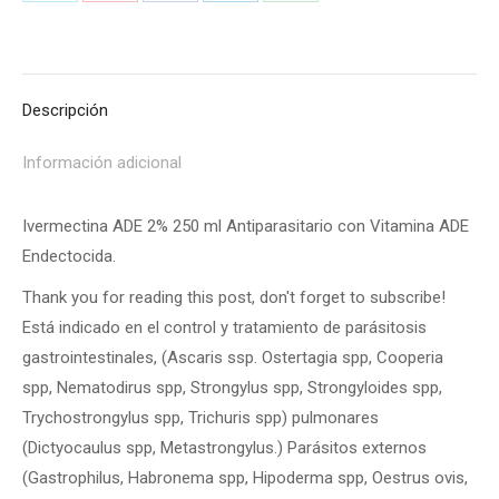
on
on
on
on
on
X
Pinterest
Facebook
LinkedIn
WhatsApp
Descripción
Información adicional
Ivermectina ADE 2% 250 ml Antiparasitario con Vitamina ADE
Endectocida.
Thank you for reading this post, don't forget to subscribe!
Está indicado en el control y tratamiento de parásitosis
gastrointestinales, (Ascaris ssp. Ostertagia spp, Cooperia
spp, Nematodirus spp, Strongylus spp, Strongyloides spp,
Trychostrongylus spp, Trichuris spp) pulmonares
(Dictyocaulus spp, Metastrongylus.) Parásitos externos
(Gastrophilus, Habronema spp, Hipoderma spp, Oestrus ovis,