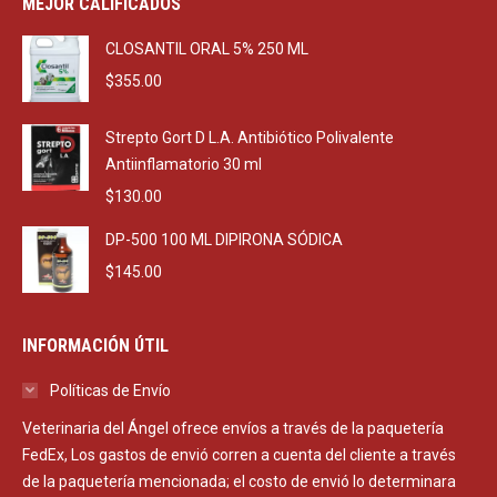
MEJOR CALIFICADOS
$2,290.00.
$1,650.00.
CLOSANTIL ORAL 5% 250 ML
$
355.00
Strepto Gort D L.A. Antibiótico Polivalente
Antiinflamatorio 30 ml
$
130.00
DP-500 100 ML DIPIRONA SÓDICA
$
145.00
INFORMACIÓN ÚTIL
Políticas de Envío
Veterinaria del Ángel ofrece envíos a través de la paquetería
FedEx, Los gastos de envió corren a cuenta del cliente a través
de la paquetería mencionada; el costo de envió lo determinara