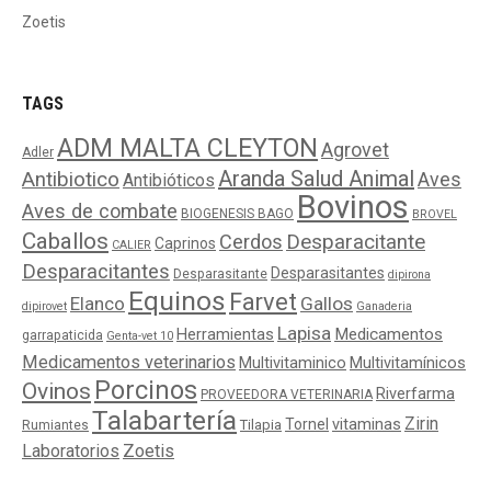
Zoetis
TAGS
ADM MALTA CLEYTON
Agrovet
Adler
Aranda Salud Animal
Antibiotico
Aves
Antibióticos
Bovinos
Aves de combate
BIOGENESIS BAGO
BROVEL
Caballos
Cerdos
Desparacitante
Caprinos
CALIER
Desparacitantes
Desparasitantes
Desparasitante
dipirona
Equinos
Farvet
Elanco
Gallos
dipirovet
Ganaderia
Lapisa
Medicamentos
Herramientas
garrapaticida
Genta-vet 10
Medicamentos veterinarios
Multivitaminico
Multivitamínicos
Porcinos
Ovinos
Riverfarma
PROVEEDORA VETERINARIA
Talabartería
Zirin
Tornel
vitaminas
Tilapia
Rumiantes
Laboratorios
Zoetis