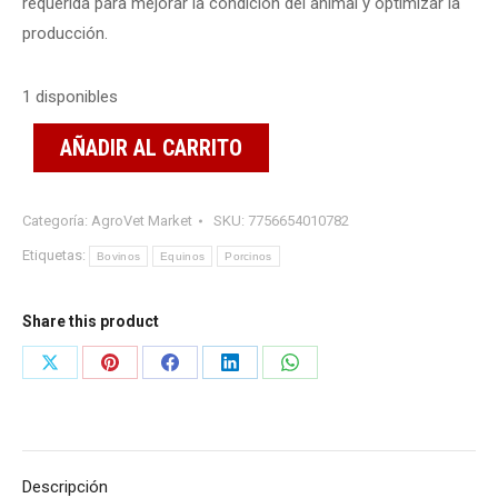
requerida para mejorar la condición del animal y optimizar la
producción.
1 disponibles
AÑADIR AL CARRITO
Categoría:
AgroVet Market
SKU:
7756654010782
Etiquetas:
Bovinos
Equinos
Porcinos
Share this product
Share
Share
Share
Share
Share
on
on
on
on
on
X
Pinterest
Facebook
LinkedIn
WhatsApp
Descripción