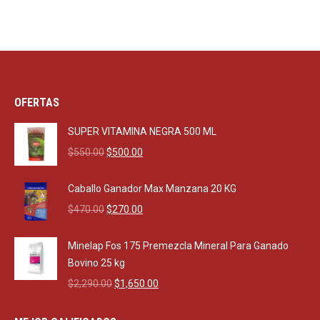
OFERTAS
SUPER VITAMINA NEGRA 500 ML
Original
Current
$
550.00
$
500.00
price
price
was:
is:
Caballo Ganador Max Manzana 20 KG
$550.00.
$500.00.
Original
Current
$
470.00
$
270.00
price
price
was:
is:
Minelap Fos 175 Premezcla Mineral Para Ganado
$470.00.
$270.00.
Bovino 25 kg
Original
Current
$
2,290.00
$
1,650.00
price
price
was:
is: