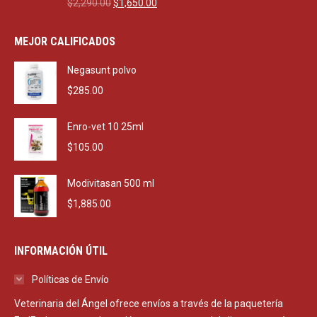
Original
Current
$
2,290.00
$
1,650.00
price
price
was:
is:
MEJOR CALIFICADOS
$2,290.00.
$1,650.00.
Negasunt polvo
$
285.00
Enro-vet 10 25ml
$
105.00
Modivitasan 500 ml
$
1,885.00
INFORMACIÓN ÚTIL
Políticas de Envío
Veterinaria del Ángel ofrece envíos a través de la paquetería