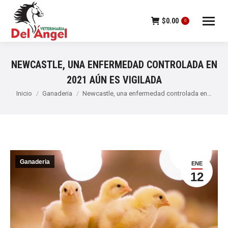
$
0.00
0
NEWCASTLE, UNA ENFERMEDAD CONTROLADA EN
2021 AÚN ES VIGILADA
Estás aquí:
Inicio
Ganaderia
Newcastle, una enfermedad controlada en…
Ganaderia
ENE
12