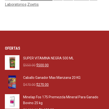
Laboratorios
Zoetis
OFERTAS
SUPER VITAMINA NEGRA 500 ML
Original
Current
$
550.00
$
500.00
price
price
was:
is:
Caballo Ganador Max Manzana 20 KG
$550.00.
$500.00.
Original
Current
$
470.00
$
270.00
price
price
was:
is:
Minelap Fos 175 Premezcla Mineral Para Ganado
$470.00.
$270.00.
Bovino 25 kg