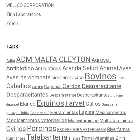
WELLCO CORPORATION
Zirin Laboratorios
Zoetis
TAGS
ADM MALTA CLEYTON
Agrovet
Adler
Aranda Salud Animal
Antibiotico
Aves
Antibióticos
Bovinos
Aves de combate
BIOGENESIS BAGO
BROVEL
Caballos
Cerdos
Desparacitante
Caprinos
CALIER
Desparacitantes
Desparasitantes
Desparasitante
dipirona
Equinos
Farvet
Elanco
Gallos
dipirovet
Ganaderia
Lapisa
Medicamentos
Herramientas
garrapaticida
Genta-vet 10
Medicamentos veterinarios
Multivitaminico
Multivitamínicos
Porcinos
Ovinos
Riverfarma
PROVEEDORA VETERINARIA
Talabartería
Zirin
Tornel
vitaminas
Tilapia
Rumiantes