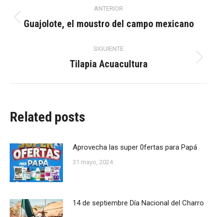
Navegación
ANTERIOR
entre
Guajolote, el moustro del campo mexicano
Publicación
anterior:
publicaciones
SIGUIENTE
Tilapia Acuacultura
Publicación
siguiente:
Related posts
Aprovecha las super 0fertas para Papá
31 mayo, 2024
14 de septiembre Día Nacional del Charro