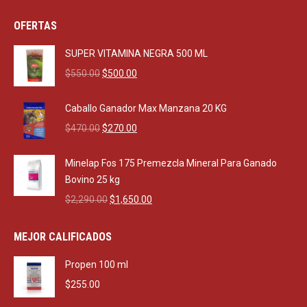
OFERTAS
SUPER VITAMINA NEGRA 500 ML
Original
Current
$
550.00
$
500.00
price
price
was:
is:
Caballo Ganador Max Manzana 20 KG
$550.00.
$500.00.
Original
Current
$
470.00
$
270.00
price
price
was:
is:
Minelap Fos 175 Premezcla Mineral Para Ganado
$470.00.
$270.00.
Bovino 25 kg
Original
Current
$
2,290.00
$
1,650.00
price
price
was:
is:
MEJOR CALIFICADOS
$2,290.00.
$1,650.00.
Propen 100 ml
$
255.00