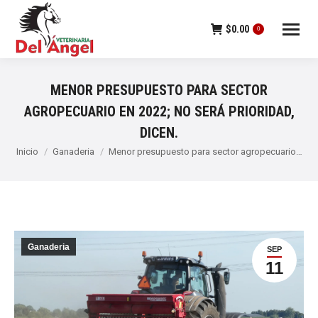
$
0.00
0
MENOR PRESUPUESTO PARA SECTOR
AGROPECUARIO EN 2022; NO SERÁ PRIORIDAD,
DICEN.
Estás aquí:
Inicio
Ganaderia
Menor presupuesto para sector agropecuario…
Ganaderia
SEP
11