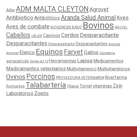
ADM MALTA CLEYTON
Agrovet
Adler
Aranda Salud Animal
Antibiotico
Aves
Antibióticos
Bovinos
Aves de combate
BIOGENESIS BAGO
BROVEL
Caballos
Cerdos
Desparacitante
Caprinos
CALIER
Desparacitantes
Desparasitantes
Desparasitante
dipirona
Equinos
Farvet
Elanco
Gallos
dipirovet
Ganaderia
Lapisa
Medicamentos
Herramientas
garrapaticida
Genta-vet 10
Medicamentos veterinarios
Multivitaminico
Multivitamínicos
Porcinos
Ovinos
Riverfarma
PROVEEDORA VETERINARIA
Talabartería
Zirin
Tornel
vitaminas
Tilapia
Rumiantes
Laboratorios
Zoetis