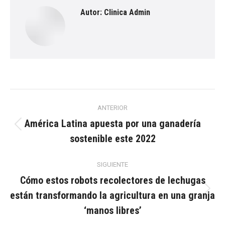
Autor:
Clinica Admin
Navegación
ANTERIOR
entre
América Latina apuesta por una ganadería
Publicación
sostenible este 2022
anterior:
publicaciones
SIGUIENTE
Cómo estos robots recolectores de lechugas
están transformando la agricultura en una granja
Publicación
siguiente:
‘manos libres’