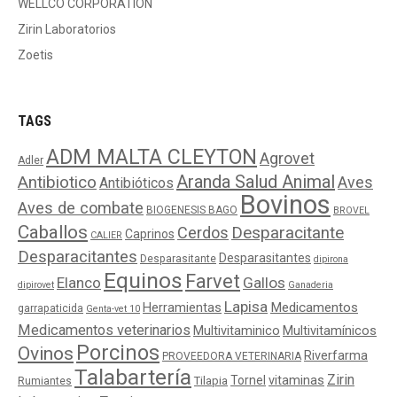
WELLCO CORPORATION
Zirin Laboratorios
Zoetis
TAGS
ADM MALTA CLEYTON
Agrovet
Adler
Aranda Salud Animal
Antibiotico
Aves
Antibióticos
Bovinos
Aves de combate
BIOGENESIS BAGO
BROVEL
Caballos
Cerdos
Desparacitante
Caprinos
CALIER
Desparacitantes
Desparasitantes
Desparasitante
dipirona
Equinos
Farvet
Elanco
Gallos
dipirovet
Ganaderia
Lapisa
Medicamentos
Herramientas
garrapaticida
Genta-vet 10
Medicamentos veterinarios
Multivitaminico
Multivitamínicos
Porcinos
Ovinos
Riverfarma
PROVEEDORA VETERINARIA
Talabartería
Zirin
Tornel
vitaminas
Tilapia
Rumiantes