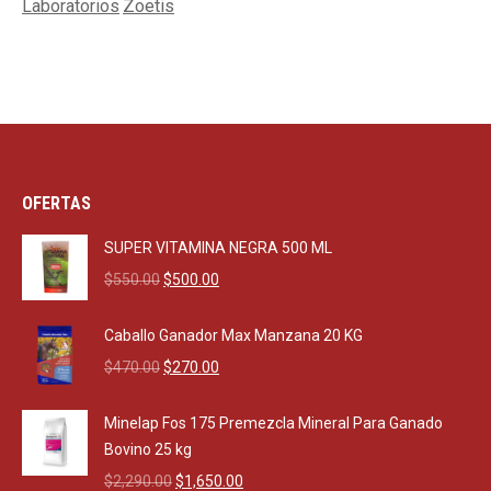
Laboratorios
Zoetis
OFERTAS
SUPER VITAMINA NEGRA 500 ML
Original
Current
$
550.00
$
500.00
price
price
was:
is:
Caballo Ganador Max Manzana 20 KG
$550.00.
$500.00.
Original
Current
$
470.00
$
270.00
price
price
was:
is:
Minelap Fos 175 Premezcla Mineral Para Ganado
$470.00.
$270.00.
Bovino 25 kg
Original
Current
$
2,290.00
$
1,650.00