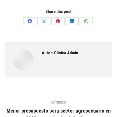
Share this post
Share
Share
Share
Share
Share
on
on
on
on
on
Facebook
X
Pinterest
LinkedIn
WhatsApp
Autor:
Clinica Admin
Navegación
ANTERIOR
entre
Menor presupuesto para sector agropecuario en
Publicación