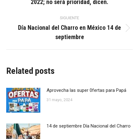
2022; no será prioridad, dicen.
anterior:
publicaciones
SIGUIENTE
Día Nacional del Charro en México 14 de
Publicación
septiembre
siguiente:
Related posts
Aprovecha las super 0fertas para Papá
31 mayo, 2024
14 de septiembre Día Nacional del Charro