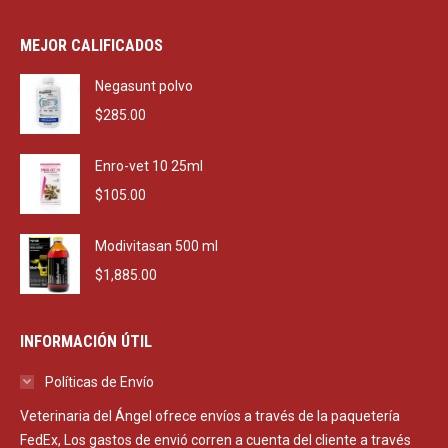
price
price
was:
is:
MEJOR CALIFICADOS
$2,290.00.
$1,650.00.
Negasunt polvo
$
285.00
Enro-vet 10 25ml
$
105.00
Modivitasan 500 ml
$
1,885.00
INFORMACIÓN ÚTIL
Políticas de Envío
Veterinaria del Ángel ofrece envíos a través de la paquetería
FedEx, Los gastos de envió corren a cuenta del cliente a través