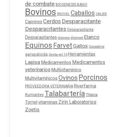
de combate
BIOGENESIS BAGO
Bovinos
Caballos
BROVEL
CALIER
Cerdos
Desparacitante
Caprinos
Desparacitantes
Desparasitante
Elanco
Desparasitantes
dipirona
dipirovet
Equinos
Farvet
Gallos
Ganaderia
Herramientas
garrapaticida
Genta-vet 10
Lapisa
Medicamentos
Medicamentos
veterinarios
Multivitaminico
Porcinos
Ovinos
Multivitamínicos
Riverfarma
PROVEEDORA VETERINARIA
Talabartería
Tilapia
Rumiantes
Zirin Laboratorios
Tornel
vitaminas
Zoetis