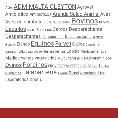
ADM MALTA CLEYTON
Agrovet
Adler
Aranda Salud Animal
Antibiotico
Aves
Antibióticos
Bovinos
Aves de combate
BIOGENESIS BAGO
BROVEL
Caballos
Cerdos
Desparacitante
Caprinos
CALIER
Desparacitantes
Desparasitantes
Desparasitante
dipirona
Equinos
Farvet
Elanco
Gallos
dipirovet
Ganaderia
Lapisa
Medicamentos
Herramientas
garrapaticida
Genta-vet 10
Medicamentos veterinarios
Multivitaminico
Multivitamínicos
Porcinos
Ovinos
Riverfarma
PROVEEDORA VETERINARIA
Talabartería
Zirin
Tornel
vitaminas
Tilapia
Rumiantes
Laboratorios
Zoetis