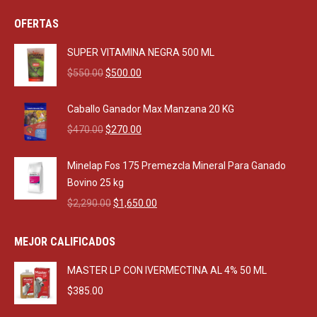
OFERTAS
SUPER VITAMINA NEGRA 500 ML
Original
Current
$
550.00
$
500.00
price
price
was:
is:
Caballo Ganador Max Manzana 20 KG
$550.00.
$500.00.
Original
Current
$
470.00
$
270.00
price
price
was:
is:
Minelap Fos 175 Premezcla Mineral Para Ganado
$470.00.
$270.00.
Bovino 25 kg
Original
Current
$
2,290.00
$
1,650.00
price
price
was:
is:
MEJOR CALIFICADOS
$2,290.00.
$1,650.00.
MASTER LP CON IVERMECTINA AL 4% 50 ML
$
385.00