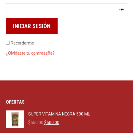
INICIAR SESIÓN
Recordarme
¿Olvidaste tu contraseña?
OFERTAS
SUPER VITAMINA NEGRA 500 ML
Original
Current
$
550.00
$
500.00
price
price