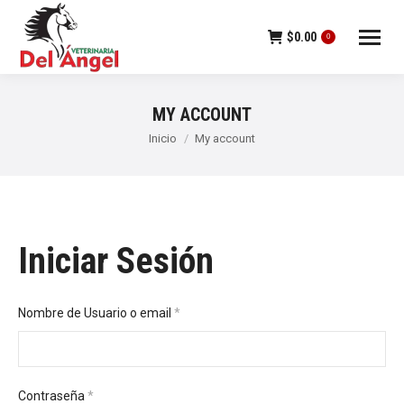
$
0.00
0
MY ACCOUNT
Estás aquí:
Inicio
My account
Iniciar Sesión
Requerido
Nombre de Usuario o email
*
Requerido
Contraseña
*