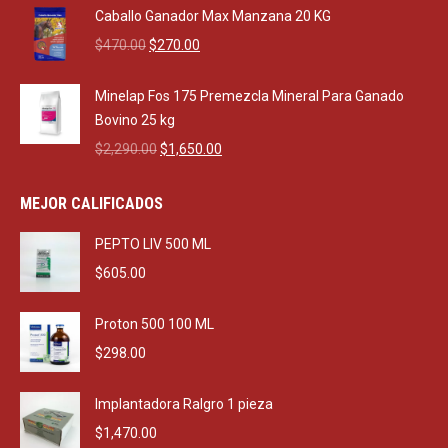
was:
is:
Caballo Ganador Max Manzana 20 KG
$550.00.
$500.00.
Original
Current
$
470.00
$
270.00
price
price
was:
is:
Minelap Fos 175 Premezcla Mineral Para Ganado
$470.00.
$270.00.
Bovino 25 kg
Original
Current
$
2,290.00
$
1,650.00
price
price
was:
is:
MEJOR CALIFICADOS
$2,290.00.
$1,650.00.
PEPTO LIV 500 ML
$
605.00
Proton 500 100 ML
$
298.00
Implantadora Ralgro 1 pieza
$
1,470.00